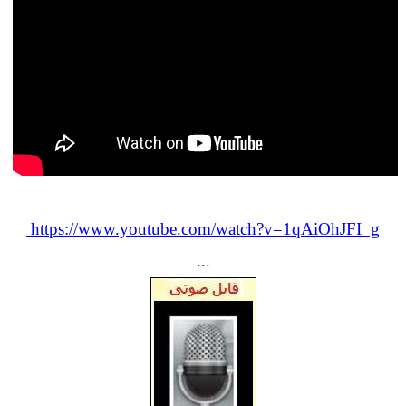
https://www.youtube.com/watch?v=1qAiOhJFI_g
...