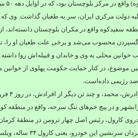
 واقع در مرکز بلوچستان بود، که در اوایل دهه
۵۰
می
 دولت مرکزی ایران، سر به طغیان گذاشت. وی که ب
قه سفیدکوه واقع در مکران بلوچستان دانسته‌اند، از
گسپردن محسوب می‌شد و برخی علت طغیان او را، ت
نب خوانین محلی به وی و خاندان و قبیله‌اش روا داشته 
مین موضوع، در کنار حمایت حکومت پهلوی از خوانین م
 رژیمی داده‌است.
ادرش، محمد، و چند تن دیگر از افرادش، در روز
۴
فرو
یرانشهر و در پیچ خم‌های تنگ سرحه، واقع در منطقه کو
ودروی کارول، رئیس اصل چهار ترومن در منطقهٔ کرمان 
ردان سرنشین این خودرو، یعنی کارول
۳۴
ساله، ویلس