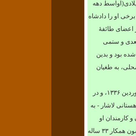
لادی(اواسط دهه
رخی او را دادشاه
 اعضای طائفهٔ
عدی و ستمی
شده بود و بدین
حلی، به طغیان
ردین
۱۳۳۶
، و در
هستانی لاشار - به
و کارمندان او
ون همکار
۳۳
ساله