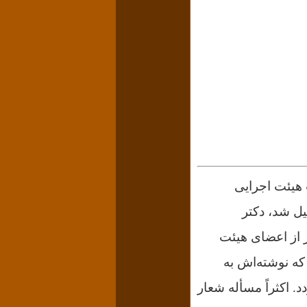
نشست هیئت اجرایی
یل شد، دکتر
ر از اعضای هیئت
که نوشته‌اش به
 اکثراً مسأله شعار