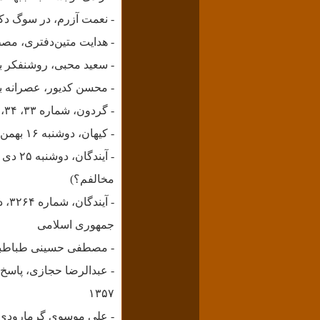
- نعمت آزرم، در سوگ د
- هدایت متین‌دفتری، م
-
سعید محبی، روشنفکر برتر زمان
- محسن کدیور،
عصرانه با
- گردون، شماره ۳۳، ۳۴، گفتگو با دکتر مصطفی رحیمی
- کیهان، دوشنبه ۱۶ بهمن ۱۳۵۷، شماره ۱۰۶۳، دکتر مصطفی رحیمی: روشنفکر نباید مأیوس شود
- آیندگان، دوشنبه ۲۵ دی ۱۳۵۷، صفحه ۴، شماره ۳۲۶۴ (
مخالفم؟
)
-
جمهوری اسلامی
-
مصطفی حسینی طباطبائ
-
۱۳۵۷
-
علی موسوی گرمارودی، توض