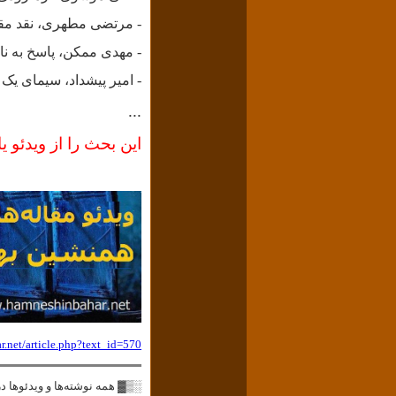
-
مرتضی مطهری، نقد مقال
- مهدی ممکن، پاسخ به نامه د
- امیر پیشداد، سیمای ی
...
این بحث را از ویدئو ی
.net/article.php?text_id=570
░▒▓ همه نوشته‌ها و ویدئوها 