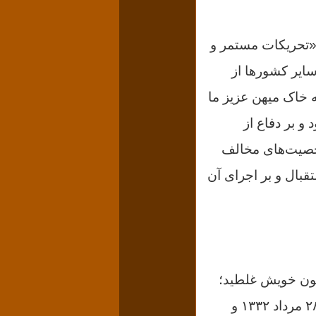
 در پاریس منتشر نمود به «تحریکات مستمر و
سایر کشورها از
ه خاک میهن عزیز ما
 و بر دفاع از
شخصیت‌های مخالف
ب قطعنامه ۵۹۸ شورای امنیت استقبال و بر اجرای آن
نیا آمد و ۱۵ مرداد ۱۳۷۰در پاریس به خون خویش غلطید؛
دبیرکل حزب ایران، عضو جبهه ملی، از همراهان نهضت مقاومت پس از کودتای ۲۸ مرداد ۱۳۳۲ و