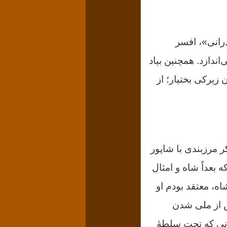
درانی»، افسر
همچنین بیاد
د مشهد با ستودن زیرکی بختیار؛ از
نیان سیاسی در سال ۵۷ کمتر کسی منکر مرزبندی با شاپور
 بعداً شاه و امثال
ه، معتقد بودم او
ش از ملی شدن
تانی که تحت سلطۀ