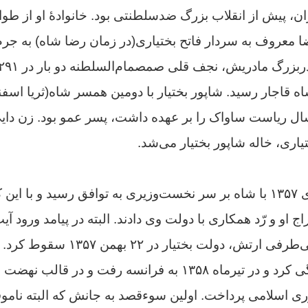
ان، پیش از انقلاب بزرگ ضدسلطنتی بود.
خانوادهٔ او از طو
ا معروف به سردار فاتح بختیاری(در زمان رضا شاه) به ج
ه قاجار رسید.
شاپور بختیار با دومین همسر شاه(ثریا اسفن
تیمور بختیار که ۴ سال ریاست ساواک را بر عهده داشت، پسر عمو بود. زن
اری، خاله شاپور بختیار می‌شد.
شاپور بختیار در ۱۵ دی ۱۳۵۷ با شاه بر سر نخست‌وزیری به توافق رسید و
ج او و رّد همکاری با دولت وی دادند. البته در پیامد ورود آیت
رتش، دولت بختیار در ۲۲ بهمن ۱۳۵۷ سقوط کرد.
در ایران مخفیانه زندگی کرد و در تیرماه ۱۳۵۸ به فرانسه رفت 
وری اسلامی پرداخت.
اولین سوءقصد به جانش که البته نامو