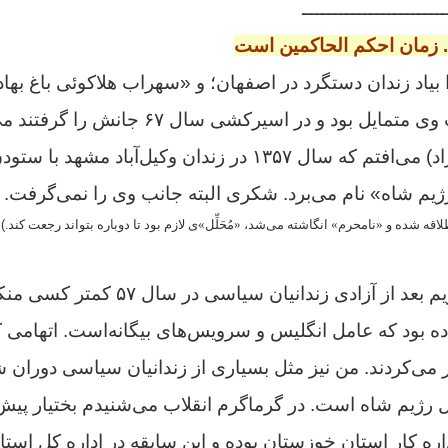
ــــــــــــــــــــــــ
د. زمان احکم الحاکمین است
ا بیاد زندان دستگرد در اصفهان؛ و «سهراب هلاکوئی باغ بها
بود و در اسیرکشی سال ۶۷ جانش را گرفتند می‌اندازد.
شُکری(شکرالله پاکنژاد) می‌افتم که سال ۱۳۵۷ در زندان وکیل‌آبا
رژیم شاه» نام می‌برد. شکری البته جانب وی را نمی‌گرفت.
لاقه شده و «نامحرم» انگاشته می‌شد، «مُحَلِّل»ی لازم بود تا دوباره بتواند رجعت کند.
)
می‌توانم به‌جرئت بگویم بعد از آزادی زندا
اده بود که عامل انگلیس و سرویس‌های بیگانه‌است. اتهامی که
 می‌کردند.
من نیز مثل بسیاری از زندانیان سیاسی دوران شا
لّل رژیم شاه است.
در گرماگرم انقلاب می‌شنیدم بختیار پی
ه کار استان خوزستان بوده و این سابقه‌ در اداره کل اس