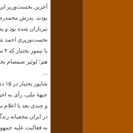
آخرین نخست‌وزیر ایر
بودند. پدرش محمدرض
نخست‌وزیری احمد شا
با 
هم؛ لوئیز صمصام بختی
...
جبههٔ ملی، رأی به اخرا
و چندی بعد با اعلام بی‌طرفی ا
به فعالیت علیه جمه