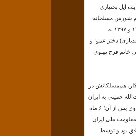
ایف ایل بختیاری
رم شورش مسلحانه،
تیرباران شده بود و پدربزرگ مادریش، نجف قلی صمصمام‌السلطنه دو بار در ۱۲۹۱ و ۱۲۹۷ به
دیاری) دختر عمو؛ و
 دایی خانم فرح پهلوی
 با این کار، هم‌مسلکانش در
‌الله خمینی به ایران
وی پس از آن؛ ۶ ماه
و در قالب نهضت مقاومت ملی ایران
فق بود و
توسط