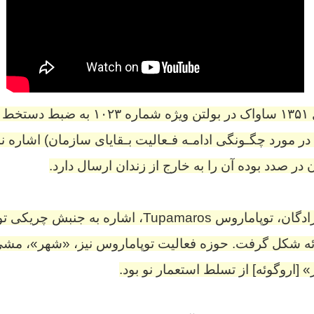
هفتم اردیبهشت سال ۱۳۵۱ ساواک در بولتن ویژه 
ر مورد چگـونگی ادامـه فـعالیت بـقایای سازمان) اشاره نمو
ن
در صدد بوده آن را به خارج از زندان ارسال دارد.
 زادگان، توپاماروس
Tupamaros
، اشاره به جنبش چریکی ت
«
شهر»، مشی 
اروگوئه] از تسلط استعمار نو بود.