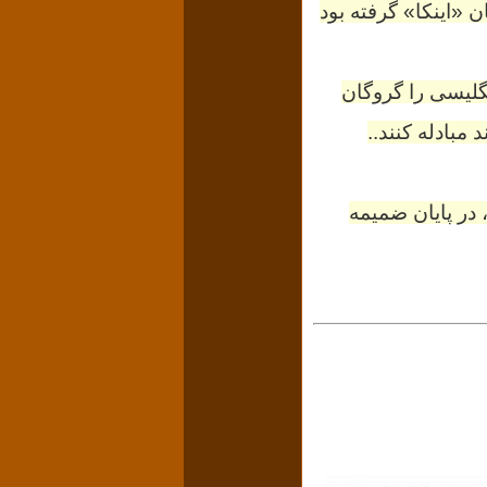
پک آمارو» Túpac Amaru رهبر شورشیان «اینکا» گرفته بود
برزیلی و انگلیسی را گروگان
ا که (پیش از اعدام) صیح ۴ خرداد سال ۱۳۵۱ نوشته‌، در پایان ضمیمه