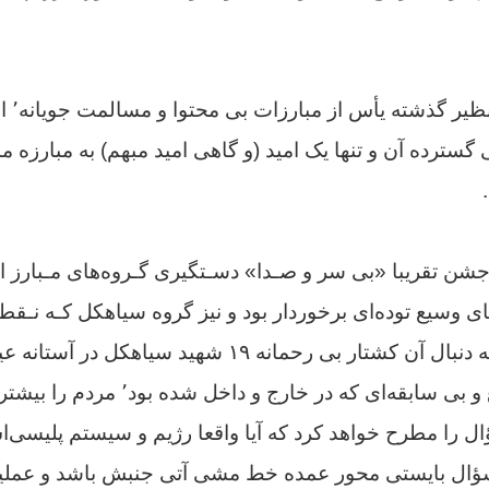
مشخصات 
سترده آن و تنها یک امید (و گاهی امید مبهم) به مبارزه م
جشن تقریبا «بی سر و صـدا» دسـتگیری گـروه‌های مـبارز 
های وسیع توده‌ای برخوردار بود و نیز گروه سیاهکل کـه نـقطه
قه‌ای که در خارج و داخل شده بود٬ مردم را بیشتر در خود فرو
ال را مطرح خواهد کرد که آیا واقعا رژیم و سیستم پلیسی‌ا
ؤال بایستی محور عمده خط مشی آتی جنبش باشد و عملیات