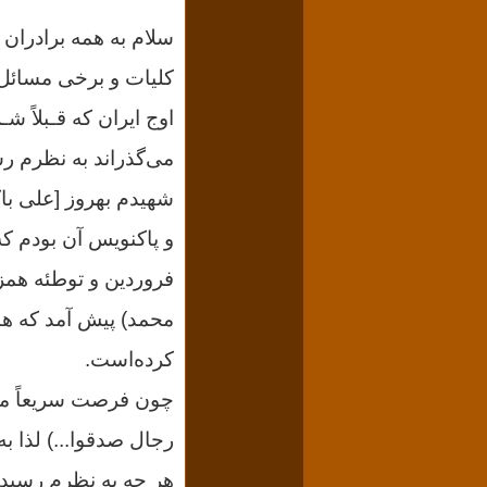
سلام به همه برادران
کلیات و برخی مسائل
اوج ایران که قـبلاً ش
می‌گذراند به نظرم رس
شهیدم بهروز [علی با
فروردین و توطئه همزم
محمد) پیش آمد که ه
کرده‌است.
چون فرصت سریعاً می
رجال صدقوا...) لذا ب
هر چه به نظرم رسید