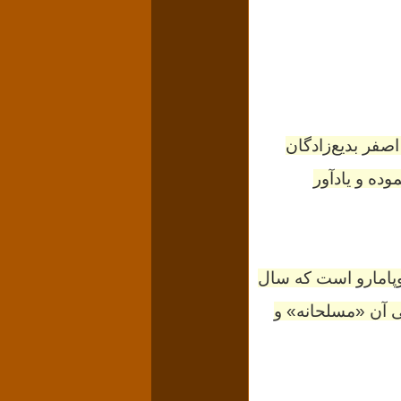
شماره ۱۰۲۳ به ضبط دستخط اصفر بدیع‌زادگان
ده و یادآور
وپامارو است که سال
آن «مسلحانه» و