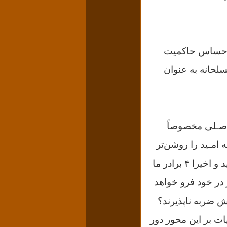
جامعه ما نظیر گذشته یأس از مبارزات بی محتوا و مسالمت جویانه٬ احساس حاکمیت
سلحانه به عنوان
اصـلی مخصوصاً
 امـید را
روشن‌تر
برادر ما
خواهد
ش ضربه ناپذیرند؟
 بر این محور دور