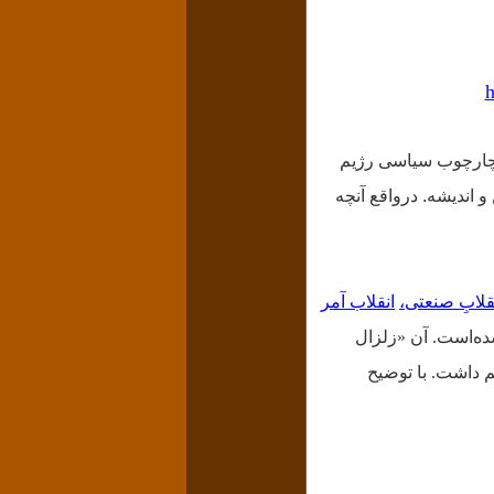
h
ه چارچوب سیاسى رژیم
و اندیشه. درواقع آنچه
قلابِ صنعتی،
انقلاب آمر
ه‌است. آن «زلزال
 داشت. با توضیح