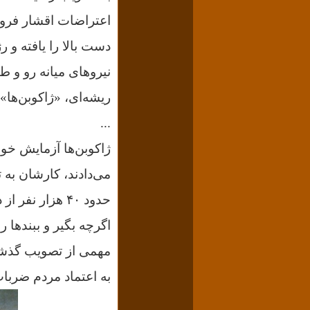
اعتراضات اقشار فرودس
دست بالا را یافته و 
ریشه‌ای، «ژاکوبن‌ها» Jacobins خوانده می‌شدند
...
ژاکوبن‌ها آزمایش خو
می‌دادند، کارشان به 
حدود ۴۰ هزار نفر از دم تیغ گذشتند و ده‌ها هزار نفر بازداشت و روانه زندان‌ها شدند.
اگرچه بگیر و ببندها ر
مهمی از تصویب گذشت 
به اعتماد مردم ضربا