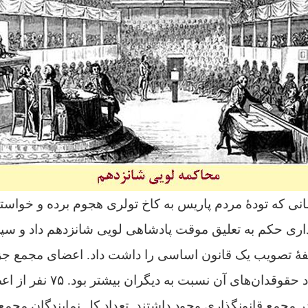
۱۷۹ و در زمانی که تودهٔ مردم پاریس به کاخ تولری هجوم برده و خو
اری حکم به تعلیق موقت پادشاهی لویی شانزدهم داد و س
هٔ تصویب یک قانون اساسی را داشت داد.
اعضای مجمع جز
جامعه بودند ولی تعداد حقوقدان‌ها
گان و ۱۸۳ نفر در مجمع قانونگذاری وجود داشتند. تعداد کل نمایندگان 