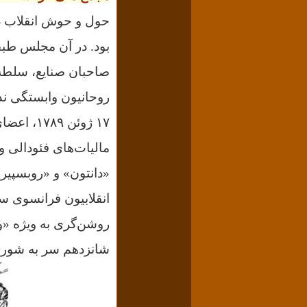
حول و حوش انقلاب در
بود. در آن مجلس طبقا
صاحبان صنایع، سلطه ا
روحانیون وابستگی نداش
۱۷ ژوئن ۱۷۸۹، اعضای طبقه سوم رسماً صحبت از
مالیات‌های فئودالی و 
«دانتون» و «روبسپیر»
انقلابیون فرانسوی س
روشن‌گری به ویژه «و
شانزدهم سر به شورش