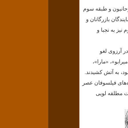
وحانیون و طبقه سوم
یندگان بازرگانان و
نیز به نجبا و
ر آرزوی لغو
میرابو»، «مارا»،
ود، به آتش کشیدند.
ه‌های فیلسوفان عصر
نت مطلقه لویی