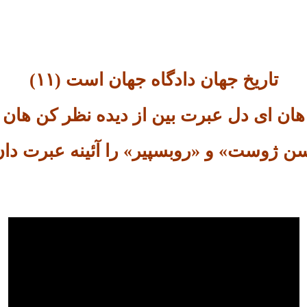
تاریخ جهان دادگاه جهان است (۱۱)
هان ای دل عبرت بین از دیده نظر کن هان
ن ژوست» و «روبسپیر» را آئینه عبرت دا