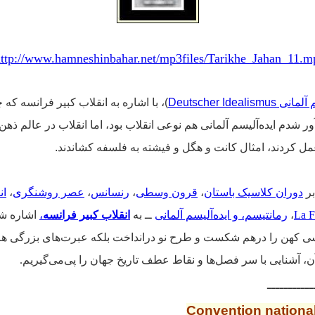
ttp://www.hamneshinbahar.net/mp3files/Tarikhe_Jahan_11.m
Deutscher Idealism
)، با اشاره به انقلاب کبیر فرانسه ک
شدم ایده‌آلیسم آلمانی هم نوعی انقلاب بود، اما انقلاب در عالم ذهن 
عمل کردند، امثال کانت و هگل و فیشته به فلسفه کشاندند.
بر
دوران کلاسیک باستان
،
قرون وسطی
،
رنسانس
،
عصر روشنگری
،
ان
،
رمانتیسم، و
ایده‌آلیسم آلمانی
ــ به
انقلاب کبیر فرانسه
،
اشاره شد
سی کهن را درهم شکست و طرح نو درانداخت بلکه عبرت‌های بزرگی هم
ن، آشنایی با سر فصل‌ها و نقاط عطف تاریخ جهان را پی‌می‌گیریم.
ـــــــــــ
Convention nationa