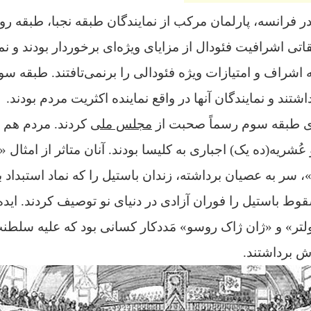
 فرانسه، پارلمان مرکب از نمایندگان طبقه نجبا، طبقه ر
تی اشرافیت فئودال از مزایای ویژه‌ای برخوردار بودند و نما
شراف و امتیازات ویژه فئودالی را برنمی‌تافتند. طبقه سوم 
تند و نمایندگان آنها در واقع نماینده اکثریت مردم بودند.
مجلس ملی
کردند. مردم هم د
عُشریه‌(ده یک) اجباری به کلیسا بودند. آنان متاثر از امثال «
، سر به عصیان برداشته، زندان باستیل را که نماد استبداد ب
قوط باستیل را فوران آزادی در دنیای نو توصیف کردند. اید
لتر» و «ژان ژاک روسو» مَددکار کسانی بود که علیه سلط
 برداشتند.