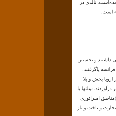
ده‌است. نالدی در
» است.
ایی داشتند و نخستین
فرانسه پاگرفتند.
روپا پخش و پلا
 درآوردند. سِلتها با
(ﻣﻨﺎﻃﻖ ﺍﻣﭙﺮﺍﺗﻮﺭﯼ
تجارت و تاخت و تاز