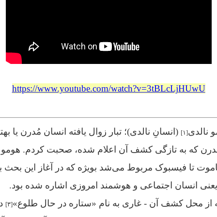
https://www.youtube.com/watch?v=3tBLcLjHUwU
 نالدی
(انسانِ نالدی)؛ تبار زوال یافته انسان مُدرن یا بهت
[۱]
درن که به تازگی کشف آن اعلام شده، صحبت کردم. هومو نال
اموت تا فیسبوک مربوط می‌شد بویژه که در آغاز این بحث ب
عنی انسان اجتماعی و هوشمند امروزی اشاره شده بود.
 از محل کشف آن - غاری به نام «ستاره در حال طلوع»
در
[۳]