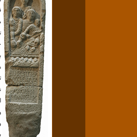
ق
م
ت
خ
ب
ه
ث
ن
ا
و
و
س