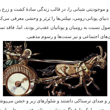
 و موجودیتی شبانی را، در قالب زندگی سادهٔ کشت و زرع و
 دنیای یونانی-رومی، سِلتی‌ها را بَربَر و وحشی معرفی می‌کند
صول نسبت به رومیان و یونانیان عقب‌تر بودند، اما، فاقد تمد
ندی‌های اجتماعی و نیز سنت‌ها و رسوم مذهبی.
و صدای ترسناکی داشتند و شلوارهای زبر و خشن می‌پوشیدن
هنه و با یک طوق (گردنبند)، به میدان رفته، سپرهایی از 