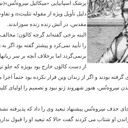
پزشک اسپانیایی «میکائیل سِروِه‌تُس»(
سِ
دلیل تأویل ویژه از مقوله تثلیث
و تفاو
(۵)
مقدس، در آتش زنده زنده سوزاندند.
البته برخی گفته‌اند گرچه کالوَن؛ مخالف‌
را تأیید نمی‌کرد و پیشتر گفته بود اگر به ژ
برنمی‌گردد اما برخلاف آنچه بر سر زبا
از دست کالوَن خارج بود بویژه که جلو تر،
گرفته بودند و اگر از زندان وین فرار نکرده بود حتماً اجرا 
دن سِروِه‌تُس، هنوز شهروند ژنو نبود و تصمیم را اولیای ک
ی حذف سِروه‌تُس پیشنهاد تبعید وی را داد که پذیرفته نشد.
ندن او شتاب می کردند گفت حالا که تبعید او را قبول نداری