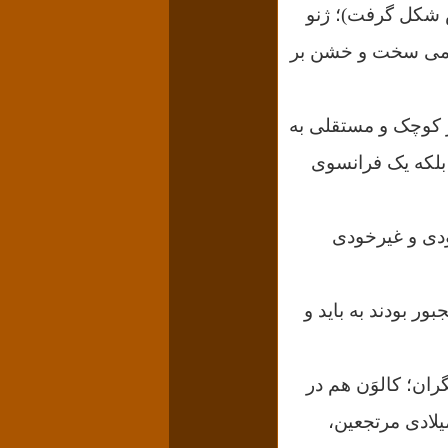
ش شکل گرفت)؛ ژنو
ظامی سخت و خشن بر
 کوچک و مستقلی به
 بلکه یک فرانسوی
خودی و غیرخودی
ور بودند به باید و
ان؛ کالوَن هم در
‌نقش نبوده است، ۲۷ اکتبر ۱۵۵۳ میلادی مرتجعین،