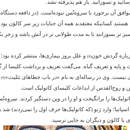
سانید و نسوزانید. باز هم پذیرفته نشد.
موافق آن برخورد با سروه‌تُس نبوده‌است. (در دافعه دستگاه
، هستند کسانیکه معتقدند همه آن جنایات زیر سر کالوَن بود 
ز تر بسوزانند تا به مدت طولانی تر در آتش باشد و زجر ب
درباره گردش خون
و علل بروز بیماری‌ها، منتشر کرده بود
(۸)
ث و پایه و تعریف گناه. می‌گفت تعریف و برداشت کلیسا از گ
ی نیست. وی در رساله‌ای به نام «در باب خطاهای تثلیث»
ن
(۹)
ابن و روح‌القدس از ابداعات کلیسای کاتولیک است.
لیک‌ها را برانگیخت و او را در وین دستگیر کردند. سِروِه‌ت
اسپانیا؛ وارد ژنو (که کاتولیک‌ها حرف اول را نمی‌زدند) شد بل
ی با کالوَن و دیگران به جایی نرسید.