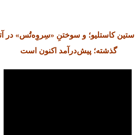
تین کاستلیو؛ و سوختنِ «سِروِه‌تُس» در 
گذشته؛ پیش‌درآمد اکنون است