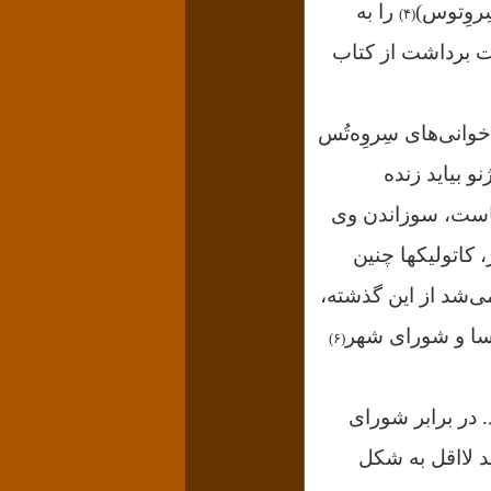
روِتوس
)
را به
(۴)
ت برداشت از کتاب
خوانی‌های سِروِه‌تُس
نو بیاید زنده
نهاست، سوزاندن وی
 کاتولیکها چنین
می‌شد از این گذشته،
لیسا و شورای شهر
(۶)
 در برابر شورای
د لااقل به شکل