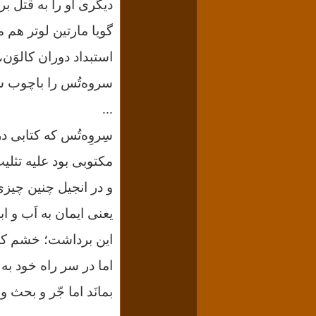
دیگری او را به قتل بر
گویا مارتین لوتر هم 
استبداد دوران کالوَن
سروه‌تُس را باچوب سب
...
سِروِه‌تُس که کتابی 
مکتوبی بود علیه تثلی
و در انجیل چنین چیز
یعنی ایمان به اَب و 
این برداشت؛ خشم کاتو
اما در سر راه خود به 
بمانَد اما جّر و بحث و