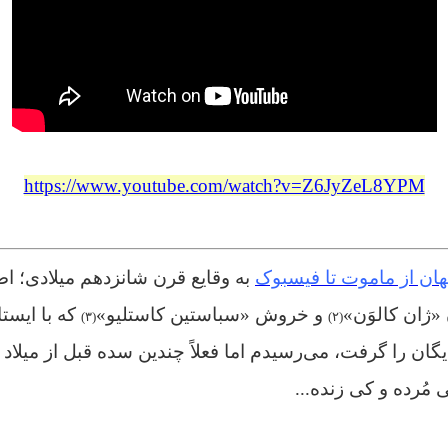
https://www.youtube.com/watch?v=Z6JyZeL8YPM
هان از ماموت تا فیسبوک
به وقایع قرن شانزدهم میلادی؛ ا
 «ژان کالوَن»
و خروش «سباستین کاستلیو»
که با ایستا
(۳)
(۲)
ان را گرفت، می‌رسیدم اما فعلاً چندین سده قبل از میلا
مُرده و کی زنده...