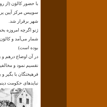
با حضور کالوَن (از 
سوییس مرکز آیین پر
شهر برقرار شد.
ژنو اگرچه امروزه ب
شمار می‌آمد و کالوَن
بوده است)
در آن اوضاع درهم و بر
نقسیم نمود و مخالفی
فرهیختگان با بگیر و ب
نبایدهای حکومت دینی