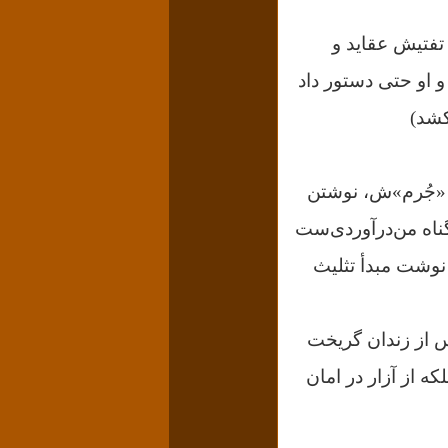
 تفتیش عقاید و
و او حتی دستور داد
کشد)
؛ «جُرم»ش، نوشتن
ناه من‌در‌آوردی‌ست
وشت مبدأ تثلیث
ُس از زندان گریخت
که از آزار در امان