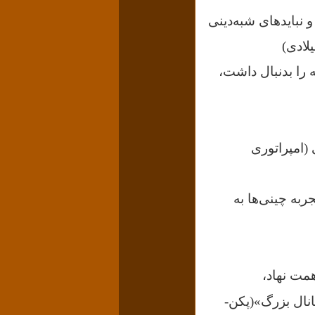
 نبایدهای شبه‌دینی
را بدنبال داشت،
(امپراتوری
ربه چینی‌ها به
مت نهاد،
انال بزرگ»(پکن-