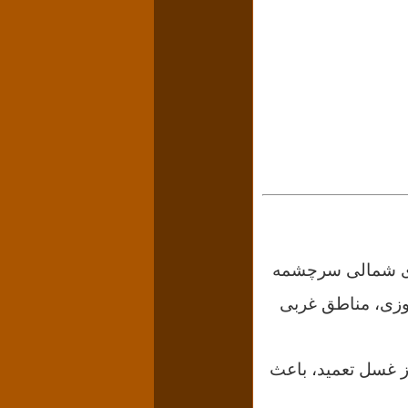
وپای شمالی سرچشمه
روزی، مناطق غربی
ز غسل تعمید، باعث