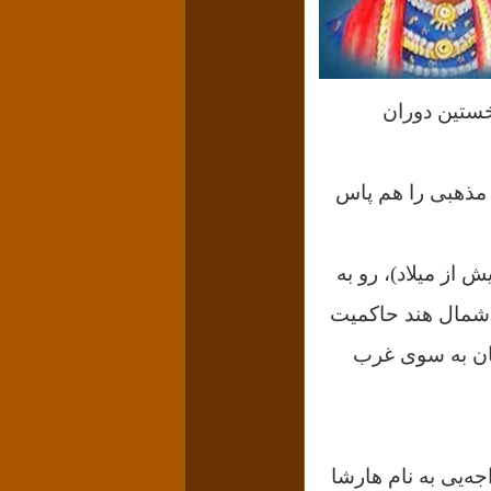
خستین دوران
 مذهبی را هم پاس
شوکا؛ سلسله موریا که بیش از یک قرن در قدرت بودند. (از ۳۲۶ تا ۲۰۰ پیش از میلاد)، رو به
 (گوپتا) روی کار آمد که تا تا ۵۵۰ میلادی در شمال هند حاکمیت
تان به سوی غرب
ه‌یی‌ به‌ نام‌ هارشا