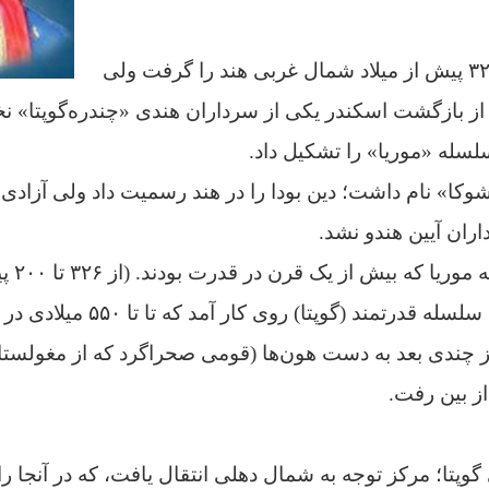
اسکندر مقدونی در ۳۲۶ پیش از میلاد شمال غربی هند را گرفت ولی
د از بازگشت اسکندر یکی از سرداران هندی «چندره‌گوپتا» ن
لسله «موریا» را تشکیل داد.
وکا» نام داشت؛ دین بودا را در هند رسمیت داد ولی آزادی
ان آیین هندو نشد.
با مرگ آ
انحطاط نهاد و دومین سلسله قدرتمند
ز چندی بعد به دست هون‌ها (قومی صحراگرد که از مغولس
ز بین رفت.
تا؛ مرکز توجه‌ به‌ شمال‌ دهلی‌ انتقال‌ یافت‌، که‌ در آنجا راج