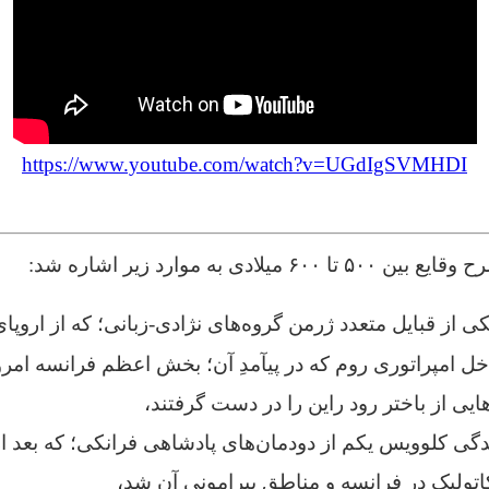
https://www.youtube.com/watch?v=UGdIgSVMHDI
لادی به موارد زیر اشاره شد:
یکی از قبایل متعدد ژرمن
گروه‌های نژادی-زبانی؛ که از ار
اخل امپراتوری روم که در پیآمدِ آن؛ بخش اعظم فرانسه ام
یی از باختر رود راین را در دست گرفتند،
دگی کلوویس یکم از دودمان‌های پادشاهی فرانکی؛ که بعد ا
لیک در فرانسه و مناطق پیرامونی آن شد،