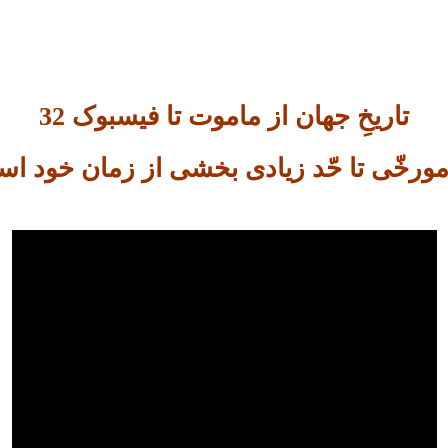
تاریخِ جهان از ماموت تا فیسبوک 32
مورخّی تا حّد زیادی بخشی از زمان خود ا