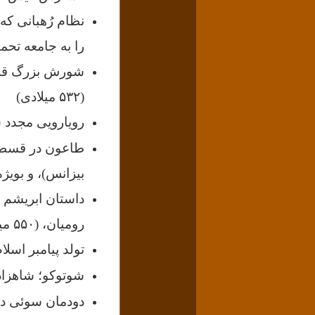
نظام رُهبانی که
را به جامعه تحمیل 
شورش بزرگ قسطن
(۵۳۲ میلادی)
رویارویی مجدد سپاه 
طاعون در قسطنط
بیزانس)، و بویژه پا
داستان ابریشم (ن
رومیان، (۵۵۰ میلادی)
تولد پیامبر اسلام؛ مح
شوتوکو؛ شاهزاده
دودمان سوئی در 