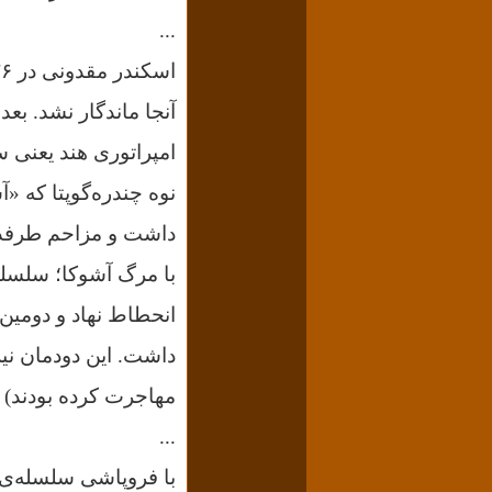
...
آنجا ماندگار نشد. بع
امپراتوری هند یعنی س
نوه‌‌
چندره‌گوپتا
که «آش
داشت و مزاحم طرفدار
داشت. این دودمان نی
مهاجرت کرده بودند) ا
...
با فروپاشی سلسله‌ی‌ گوپ