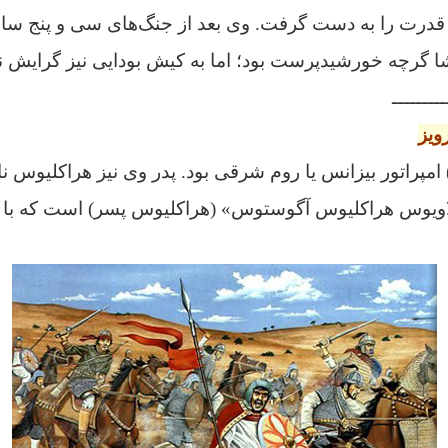
Harsh از ۶۰۶ تا ۶۴۷ قدرت را به دست گرفت. وی بعد از جنگ‌های‌ سی‌ و پنج
شا گرچه خورشیدپرست بود؛ اما به کیش بودایی نیز گرایش ن
ـــــــــ
ویز
امپراتور بیزانس یا روم شرقی بود. پدر وی نیز هراکلیوس نا
اویوس هراکلیوس آگوستوس» (
هراکلیوس پسر)
است که با ن