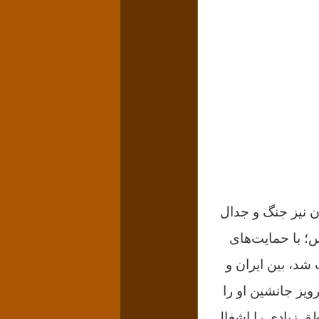
ن نیز جنگ و جدال
س؛ با حمایت‌های
د، بین ایران و
ویز جانشین او را
د جنگ با بیزانس شد و طی چند سال (از ۶۱۱ تا ۶۱۷) مناطق زیادی را اشغال