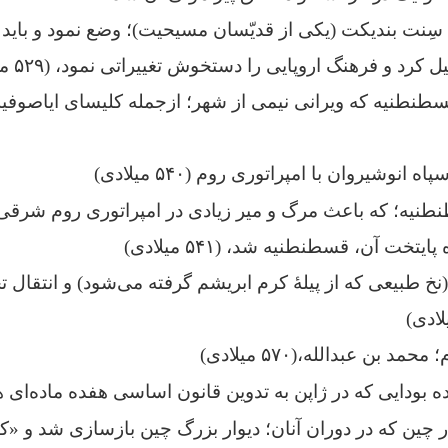
 سِنت بندیکت (یکی از قدیّسان مسیحیت)؛ وضع نمود و باید و
کرد و فرهنگ اروپایی را دستخوش تغییراتی نمود، (۵۲۹ میلادی)
طنیه که ویرانی نیمی از شهر؛ ازجمله کلیسای ایاصوفیه 
انوشیروان با امپراتوری روم (۵۴۰ میلادی)
نیه؛ که باعث مرگ و میر زیادی در امپراتوری روم شرقی 
یتخت آن، قسطنطنیه شد، (۵۴۱ میلادی)
خ طبیعی که از پیلهٔ کرم ابریشم گرفته می‌شود) و انتقال تج
مد بن عبدالله،(۵۷۰ میلادی)
 بودایی که در ژاپن به تدوین قانون اساسی هفده ماده‌ای ه
چین که در دوران آنان؛ دیوار بزرگ چین بازسازی شد و «ک