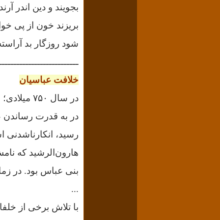
بجویند و دین اندر آرن
بریزند خون از پی خو
شود روزگار بد آراسته
ـــــــــــــــــــــــــــ
خلافت عباسیان
در سال ۷۵۰ میلادی؛ خلافت عباسی توسط شخصی به نام سفاح در حران(در میان‌رودان) پا گرفت.
در به قدرت رساندن ع
رسید، انکارناشدنی 
هارون‌الرشید که نام
بنی عباس بود. در زما
...
با تلاش برخى از خلفا