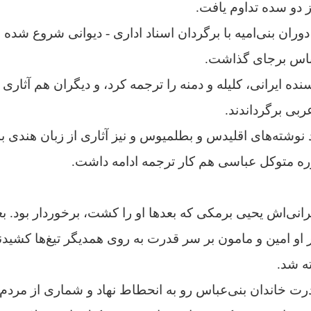
 دو سده تداوم یافت.
ران بنى‏‌امیه با برگردان اسناد ادارى - دیوانى شروع شده بو
عباس برجاى گذاشت.
یسنده ایرانى، کلیله و دمنه را ترجمه کرد، و دیگران هم آثارى ر
ربى برگرداندند.
 نوشته‌های اقلیدس و بطلمیوس و نیز آثارى از زبان هندى 
ره متوکل عباسى هم کار ترجمه ادامه داشت.
یرانی‌اش یحیی برمکی که بعدها او را کشت، برخوردار بود. ب
 او امین و مامون بر سر قدرت به روی همدیگر تیغ‌ها کشیدند
ه شد.
رت خاندان بنی‌عباس رو به انحطاط نهاد و شماری از مردم 