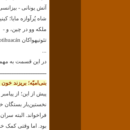
آتش یونانی - بیزانسی
شاه پُرآوازه مایا؛ کین
ملکه وو در چین، و -
تئوتیهواکان Teotihuacán در مکزیک
...
در این قسمت به مهم‌ترین وقایع بین ۰۰
ـــــــــــــــــــــــــــ
بنی‌امیّه؛
بریزند خون 
نخستین‌بار بستگان خ
فراخواند. البته سران
بود. اما وقتی کمک خو