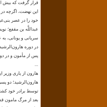
قرار گرفت که بیش از
این نهضت، اگرچه در دو
خود را در عصر بنى‏‌
عبداللَّه‏ بن مقفع؛ نو
سریانى و یونانى، به ع
در دوره هارون‌الرشید
پس از مأمون و در دو
...
هارون از یاری وزیر ا
هارون‌الرشید؛ دو پسر
توسط برادر خود کشت
بعد از مرگ مامون قد