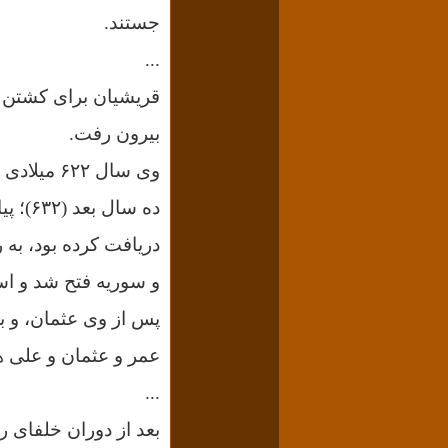
جستند.
...
قریشیان برای کشتن م
بیرون رفت.
وی سال ۶۲۲ میلادی (برابر با سال سیزدهم پس از آغاز دعوت خود) به مدینه هجرت کرد.
ده سا
دریافت کرده بود، به
و سوریه فتح شد و است
پس از وی عثمان، و بع
عمر و عثمان و علی ه
...
بعد از دوران خلفای ر