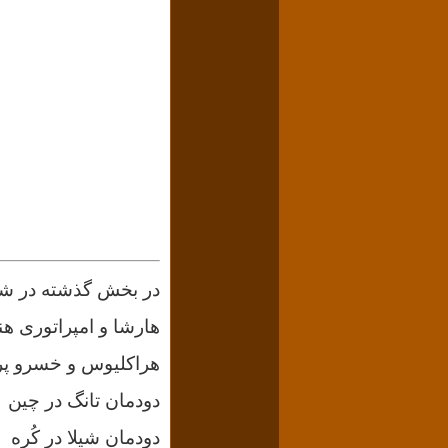
در بخش گذشته در شرح وقایع بین ۶۰۰ تا ۷۰۰ می
هارشا و امپراتوری هن
هراکلیوس و خسرو پر
دودمان تانگ در چین
دودمان شیلا در کُره