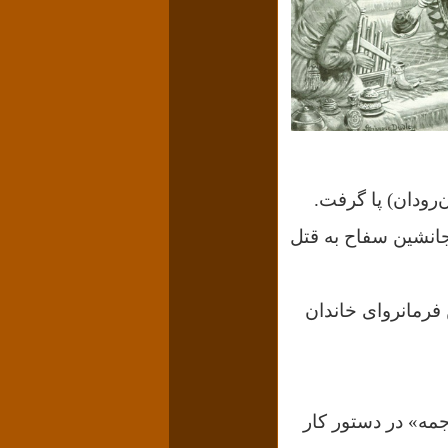
انشین سفاح به قتل
فرمانروای خاندان
جمه» در دستور کار