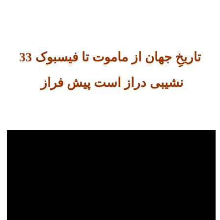
تاریخِ جهان از ماموت تا فیسبوک 33
نشیبی دراز است پیش فراز