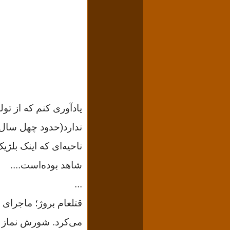
یادآوری کنم که از تول
ندارد(حدود چهل سال
ناحیه‌ای که اینک بلژ
شاهد بوده‌است....
...
قتلعام بروژ؛ ماجرای
می‌کرد.
شورش نماز ش