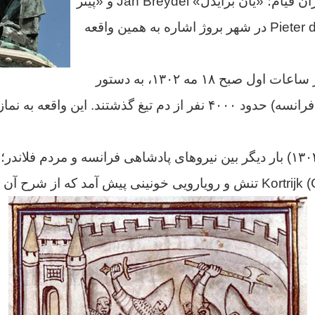
دو تن از رهبران قیام؛ «یان برایدل» Jan Breydel و «پیتر
دکونیک» Pieter de Coninck در شهر بروژ اشاره به همین واقعه
ت اول صبح ۱۸ مه ۱۳۰۲،
به دستور
فرانسه)
حدود ۴۰۰۰ نفر از دم تیغ گذشتند.
این واقعه به نم
کمی بعد (۱۱ جولای ۱۳۰۲) بار دیگر بین نیروهای پادشاهی فرانسه و مردم فل
که از شرح آن 