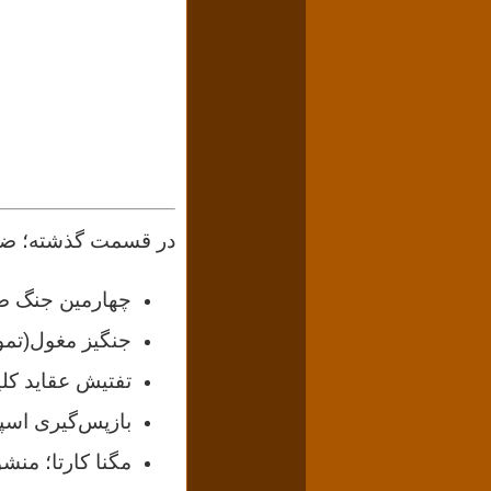
در قسمت گذشته؛ ضمن 
چهارمین جنگ صلی
جنگیز مغول(تمو
تفتیش عقاید کلی
بازپس‌گیری اسپان
مگنا کارتا؛ منش