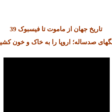
تاریخ جهان از ماموت تا فیسبوک 39
گهای صدساله؛ اروپا را به خاک و خون کشی