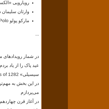
رویارویی «الکسا
وارثان سلیمان در
مارکو پولو Marco Polo جهانگرد ونیزی
...
در شمار رویدادهای م
عید پاک را از یاد بر
سیسیلی»
s of 1282
می‌پردازم
در آغاز قرن چهاردهم