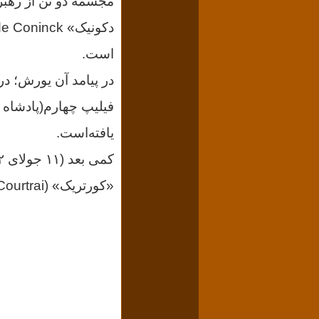
مجسمه
است.
در پیامد آن یورش؛ در ساعا
فیلیپ چهارم(پادشاه 
یافته‌است.
«کورتریک» (Kortrijk (Courtrai تنش و رویارویی خونینی پیش آمد