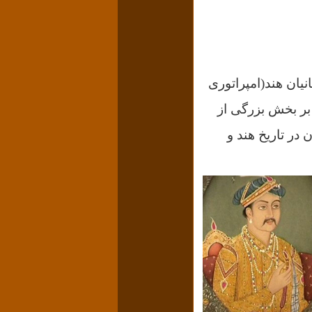
یان هند(امپراتوری
م قرن بر بخش بزرگی از
 در تاریخ هند و