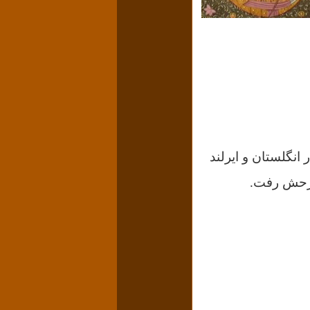
Elizabe از ۱۵۵۸ تا زمان مرگش (به مدت ۴۵ سال) در انگلستان و ایرلند
ش رفت.