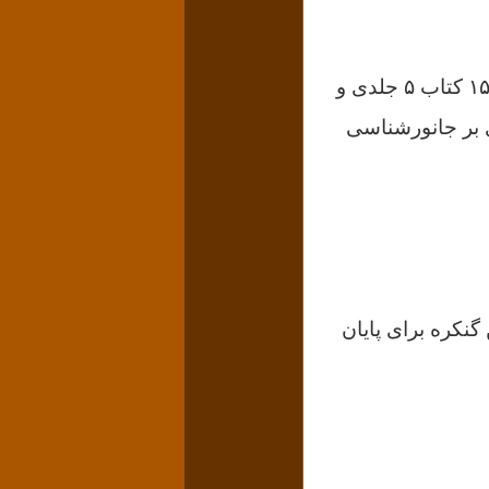
کنراد گسنر Conrad Gessner فیلسوف سوئیسی در حوزه طبیعی؛ بین ۱۵۵۱ تا ۱۵۵۸ کتاب ۵ جلدی و
ی که آغازی بر جانورشناسی
گنکره برای پایان