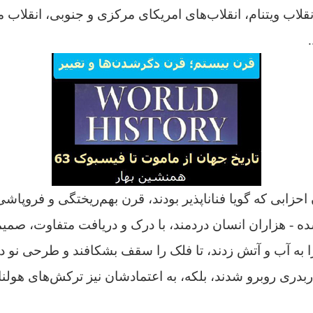
احزابی كه گويا فناناپذير بودند،
قرن بهم‌ریختگی و فروپاشی،
ده - هزاران انسان دردمند، با درک و دریافت متفاوت، صمیما
ا به آب و آتش زدند، تا فلک را سقف بشکافند و طرحی نو درا
دربدری روبرو شدند، بلکه، به اعتمادشان نیز ترکش‌های هول