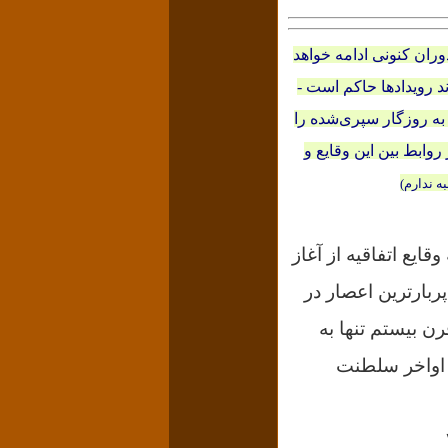
وران کنونی ادامه خواهد
 رویدادها حاکم است -
 به روزگار سپری‌شده را
وابط بین‌ این وقایع و
ه ندارم)
ایع اتفاقیه از آغاز
ربارترین اعصار در
ایم. از رویدادهای قرن بیستم تنها به
ر اواخر سلطنت