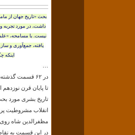
بحث «تاریخ جهان از مامو
داشت، در مورد تجربه و
نیست. با مسامحه، «علم ت
یافته، جمع‌آوری و سازم
اینکه چگ
…
در ۶۲ قسمت گذشت
تا پایان قرن نوزدهم 
انقلاب مشروطیت پردا
مظفرالدین شاه روی دا
در این قسمت به نقاط عطف ۵ سال اول قرن بیستم می‌پرد