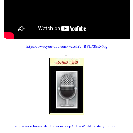
https://www.youtube.com/watch?v=BYLX9sZv7lg
...
http://www.hamneshinbahar.net/mp3files/World_history_63.mp3