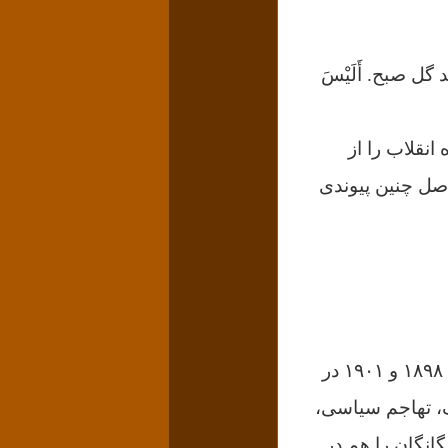
ل صبح. أَلَيْسَ
انقلاب را از
اصل چنین پیوندی
شورش مشتزن‌ها(قیام بوکسورها)، جنبشی میهن‌پرستانه بود که در سال‌های بین ۱۸۹۸ و ۱۹۰۱ در
اک، تهاجم سیاسی،
انگان را هم در