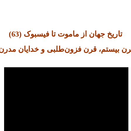
تاریخ جهان از ماموت تا فیسبوک (63)
رن بیستم، قرن فزون‌طلبی و خدایان مدرن