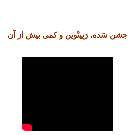
جشن سَده، رَپیتْوین و کمی بیش از آن