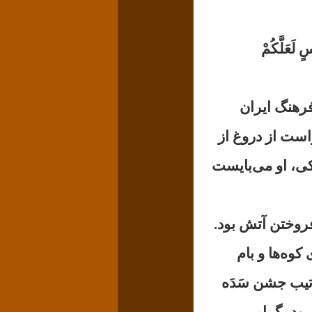
 لَعَلَّكُمْ
فرهنگ ایران
است از دروغ از
کی، او می‌بایست
فروختن آتش‌ بود.
کوه‌ها و بام
رتیب جشن سَدَه
‌رود، گرامی