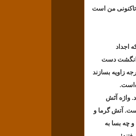
مل تاکنونی من است
 اجداد
نج انگشت دست
 هم باز کنند و با شست دست‌ و چهار انگشت دیگر بیش از ۹۰ درجه زاویه بسازند
ه‌است.
. واژه آتَش
آتش گرما و
و چه بسا به
فتند!