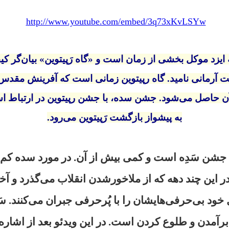
http://www.youtube.com/embed/3q73xKvLSYw
یه ایزد موکل بخشی از زمان است و «گاه‌ رَپیتوین» بیان‌گر کی
عت آرمانی نامید. گاه رپیتوین زمانی است که آفرینش مقدس
آن حاصل می‌شود. جشن سده، با جشن رپیتوین در ارتباط 
به پیشواز بازگشت رَپیتوین می‌رود.
جشن سَدِه است و کمی بیش از آن.
در مورد سده کم 
 این چند دهه که از ملاخورشدن انقلاب می‌گذرد و آخ
ل خود بی‌حرفی‌هایشان را با پُرحرفی جبران می‌کنند.
سَ
 برآمدن و طلوع کردن است.
در این ویدئو بعد از اشار