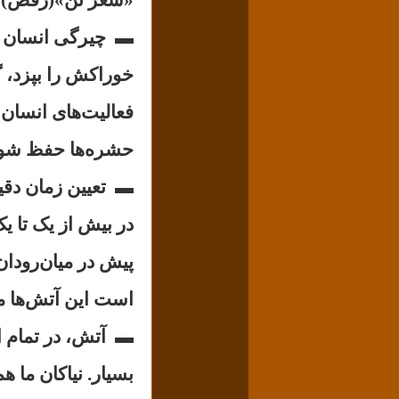
▬
چیرگی انسان ب
خوراکش را بپزد، 
فعالیت‌های انسان 
حشره‌ها حفظ شود
▬
تعیین زمان دق
پیش در میان‌رودان(
است این آتش‌ها 
▬
آتش، در تمام ا
بسیار. نیاکان ما 