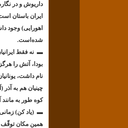
داریوش و در نگاره
ایران باستان است.
اهورایی) وجود دا
شده‌است.
▬
نه فقط ایرانیا
بودا، آتش را هرگز
نام داشت، یونانیان
چینیان هم به آذر 
کوه طور به مانند
▬
(ياد كن) زمان
همين مكان توقّف ك