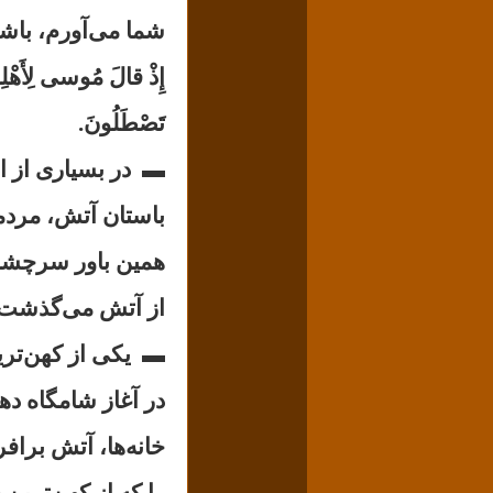
شما مى‌آورم، باشد
إِذْ قالَ مُوسى‌ لِأَهْلِهِ
تَصْطَلُونَ.
▬
در بسیاری از ا
باستان آتش، مردم
همین باور سرچشمه
از آتش می‌گذشت.
▬
یکی از کهن‌تری
در آغاز شامگاه دهم
خانه‌ها، آتش‌ بر‌
را که از کهن‌ترین