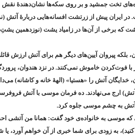
‌های تخت جمشید و بر روی سکه‌ها نشان‌دهندهٔ نقش 
 در ایران پیش از زرتشت افسانه‌هایی دربارهٔ آتش (ن
شت که برخی از آن‌ها در زامیاد یشت (نوزدهمین یشتِ
ن، بلکه پیروان آیین‌های دیگر هم برای آتش ارزش قائلند
 با فوت‌کردن خاموش نمی‌کنند. در نزد هندوان، پرورد
، خدایگان آتش را «هستیا» (الههٔ خانه و کاشانه) می‌دا
(آتش) ارج می‌نهادند. ده فرمان موسی با آتش فروفرستا
 آتش به چشم موسی جلوه کرد.
ى كه موسى به خانواده‌ى خود گفت: همانا من آتشى ا
نيد)، به زودى براى شما خبرى از آن خواهم آورد، يا 