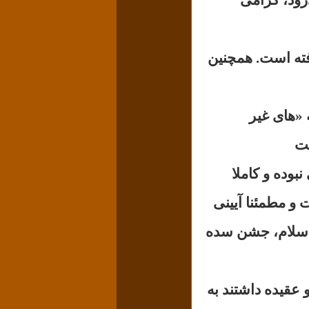
فته است. همچنین
 «های غیر
ست
بوده و کاملا
و مطمئنا آیینی
ز اسلام، جشن سده
می‌پاشیدند و عقیده داشتند به