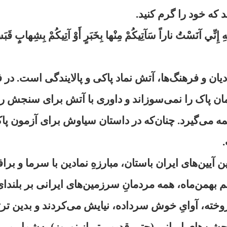
 كه خود را گرم كنيد.
 إِنِّي آنَسْتُ ناراً سَآتِيكُمْ مِنْها بِخَبَرٍ أَوْ آتِيكُمْ بِشِهابٍ قَبَسٍ
دیان و فرهنگ‌ها، آتش نماد پاکی و پالایندگی است. در 
ان پاک را نمی‌سوزاند و داوری با آتش برای سنجش ر
 می‌گیرد. چنان‌که در داستان سیاوش برای آزمون پا
ن آیین‌های ایران باستان، مبارزهِ نمادین با سرما و برا
 بهمن‌ماه، همه مردمانِ سرزمین‌های ایرانی بر بلندای 
افروخته، آوایِ خوش سرداده، نیایش می‌کردند و بدین ت
 جشن‌های ایرانی (حتی قدیمی‌تر از نوروز) به‌شمار می