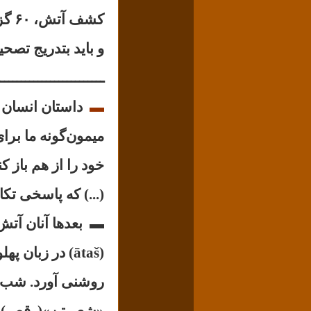
کشف
و باید بتدریج تصح
ـــــــــــــــــــــــــ
▬
داستان انسان ب
میمون‌گونه ما برا
(...) که پاسخی تکا
▬
بعدها آنان آتش
(ātaš) در زبان پهلوی آتَخش (ātaxš) و در زبان اوستایی، آتَرش (ātarš) است.
روشنی آورد. شب که
«شعر تن»(رقص) روی