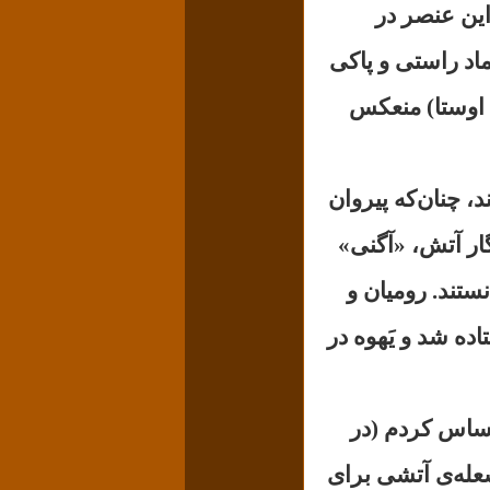
این عنصر در
ماد راستی و پاکی
 اوستا) منعکس
، چنان‌که پیروان
گار آتش، «آگنی»
نستند. رومیان و
ده شد و یَهوه در
حساس كردم (در
شعله‌ى آتشى براى