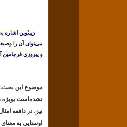
رَپیتْوین اشاره 
می‌توان آن‌ را وضی
و پیروزی فرجامین 
موضوع این بحث، 
نشده‌است بویژه در
نیز، در دافعه امثا
اوستایی به معنای