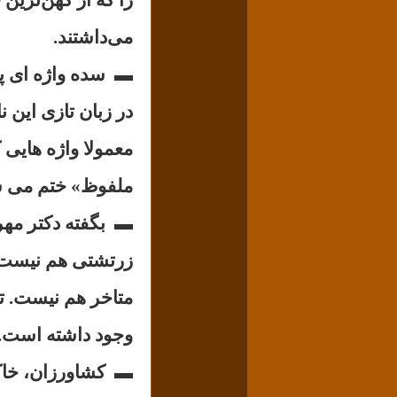
می‌داشتند.
▬
سده واژه ای پ
در زبان تازی این ن
معمولا واژه هایی ک
ملفوظ» ختم می ش
▬
بگفته دکتر مه
زرتشتی هم نیست. 
متاخر هم نیست. تن
وجود داشته است..
▬