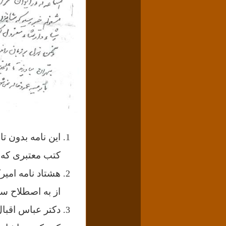
این نامه بدون ت
کتب معتبری که د
هشتاد نامه امیر
از به اصطلاح س
دکتر عباس اقبال