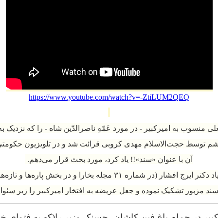
https://www.youtube.com/watch?v=-ZtiLUM2QEQ
م توسط حجت‌الاسلام مهدی کروبی قرائت شد و در تلویزیون حکومتی
آن با عنوان «سند»!! یاد کرد، مورد بحث قرار می‌دهم.
اد دکتر ایرج افشار (
در شماره ۳۱ مجله بخارا و در بخش پاره‌ها و تازه‌های ایرانشناسی
ند مزبور تشکیک نموده و
جعل عریضه به افتخار امیرکبیر
را زیر سئوال
یر در حمام باغ فین کاشان، حسنک‌ وزیر را(که به فتوای خل