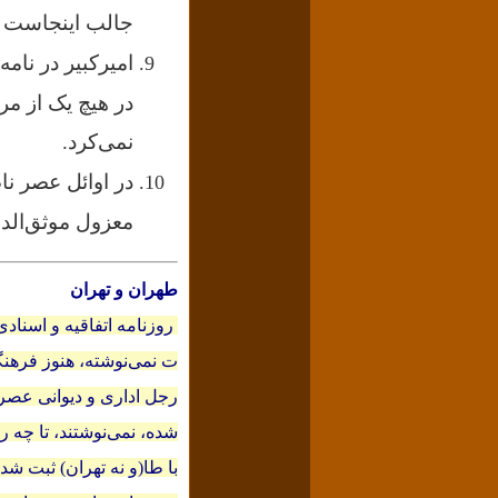
جالب اینجاست ک
امیرکبیر در نام
در هیچ یک از م
نمی‌کرد.
در اوائل عصر نا
معزول موثق‌الدول
طهران و تهران
روزنامه اتفاقیه و اسنا
ت نمی‌نوشته، هنوز فرهنگ
رجل ادارى و دیوانى عصر 
با طا(و نه تهران) ثبت ش