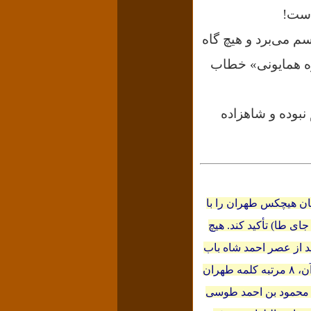
است!
سم می‌برد و هیچ گاه
ره همایونی» خطاب
نبوده و شاهزاده
ان هیچکس طهران را با
ای طا) تأکید کند. هیچ
د از عصر احمد شاه باب
شده، نمی‌نوشتند، تا چه رسد به میرزاتقى‏‌خان فراهانى. در قانون اساسی مشروطه و متمم‌های آن، ۸ مرتبه کلمه طهران
بن محمود بن احمد طوسی