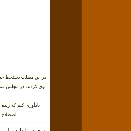
بوق کردند، در مجلس شش
یادآوری کنم که زنده ی
اصطلاح س
به خون غلطیدن امیرکب