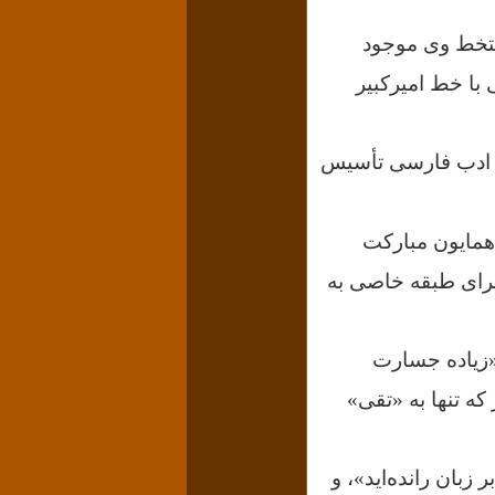
ر(چاپ سازمان اسناد ملی ۱۳۷۹)، کپی دستخط وی موجود
ا خط امیرکبیر
و ادب فارسی تأسیس
 همایون مبارکت
راى طبقه ‏خاصى به
 «زیاده جسارت
که تنها به «تقى»
بان رانده‌اید»، و