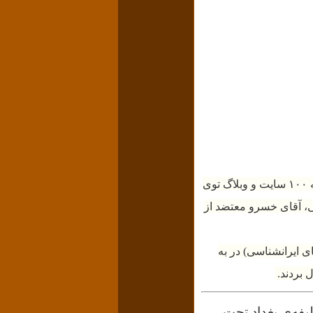
در این مطلب دستخط جعلی منسوب به امیرکبیر - در مورد عَمّهِ ناصرالدّین شاه - را که نزدیک به ۱۰۰ سایت و وبلاگ توی
، آقای خسرو معتضد از
)
در به
 بردند.
یفه‌ی بغداد تحت