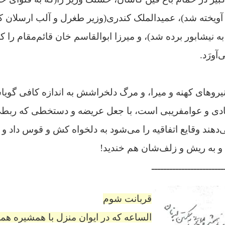
آویخته شد)، عمیدالملک‌ کندری(وزیر طغرل و آلب ارسلان ک
نیشابور برده شد)‌،
و میرزا ابوالقاسم خان قائم‌مقام
را ک
آورَد.
 نیروهای کهنه و میرا، و مرگ دلخراشش به اندازه کافی گوی
 و عوامفریبی است، با جعل عریضه و دستخطی که ربطی ب
دهند وقایع اتفاقیه را می‌شود به دلخواه کش و قوس داد و 
و به ریش و زلف‌شان هم خندید!
ــــــــــــــــــــــــ
قربانت شوم
الساعه که در ایوان منزل با همشیره ه