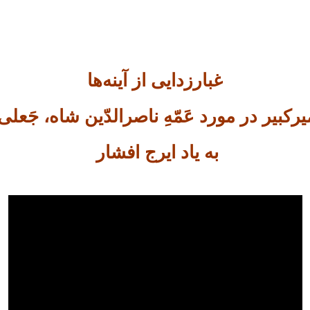
غبارزدایی از آینه‌ها
میرکبیر در مورد عَمّهِ ناصرالدّین شاه، جَع
به یاد ایرج افشار