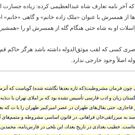
ه آخر نامه تعارف شاه عبدالعظیمی کرده: زیاده جسارت 
ه‌ها از همسرش با عنوان «ملک زاده خانم» و گاهی «خانم» ا
راسلات او به شاه حتی هنگام گله از همسرش او را «همشی
صرى کسى که لقب موثق‌‏الدوله داشته باشد هرگز حاکم قم 
ه اصلاً‌ وجود خارجی ندارد.
دی چون فرمان مشروطیت(که تازه بعدها نگاشته شده) گویاست که آنزم
ستان زبان و ادب فارسی تأسیس نشده بود که بر املای تهران با ت(به ج
قاجارى، حتى بقال‌هاى طهران در عصر امیرکبیر طهران را با ت که بع
ده‌است. خطیب بغدادی در تاریخ بغداد، ابن بلخی در فارس‌نامه، محمد