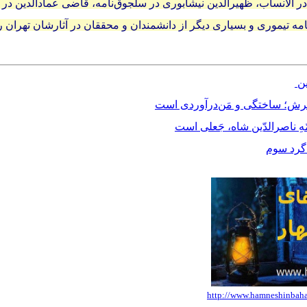
ر الانساب، ظهیرالدین نیشابوری در سلجوق‌نامه، قاضی عمادالدین در
مه تیموری و بسیاری دیگر از دانشمندان و محققان در آثارشان تهران ر
ین
خترش؛ ساختگی و مَن‌درآوردی است
مّهِ ناصرالدّین شاه، جَعلی است
دگرد سوم
http://www.hamneshinbahar