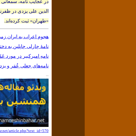
در عجایب نامه، سمعانی د
الدین علی یزدی در ظفرنا
«طهران» ثبت کرده‌اند.
هجوم اعراب به ایران زم
نامۀ چارلی چاپلین به د
نامهِ امیرکبیر در مورد عَ
نامه‌های جعلی عُمَر و یز
...
.net/article.php?text_id=570