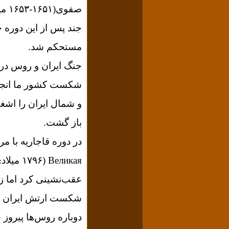
صفوی(
۱۶۵۱-۱۶۵۳
جند پس از این دوره 
مستحکم شد.
جنگ ایران و روس در 
شکست کشور ما انجامی
و شمال ایران را اشغال کن
باز گشت.
در دوره قاجاریه با م
۱۷۹۶
(
Великая
عقب‌نشینی کرد اما ز
دوباره روس‌ها پیروز