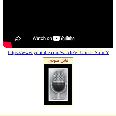
https://www.youtube.com/watch?v=U5n-s_SoImY