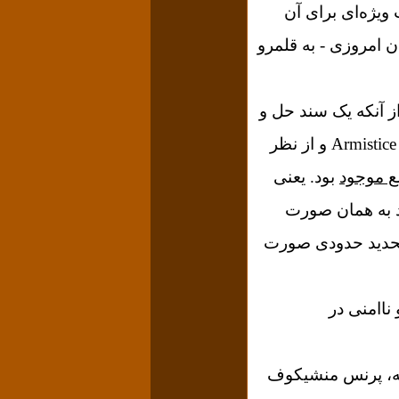
ویژه‌ای برای آن
 امروزی - به قلمرو
 آنکه یک سند حل و
ترک مخاصمه Armistice و از نظر
 موجود
بود.
یعنی
به‌ همان‌ صورت‌
، تحدید حدودی صورت
اامنی‌ در
سیه، پرنس منشیکوف