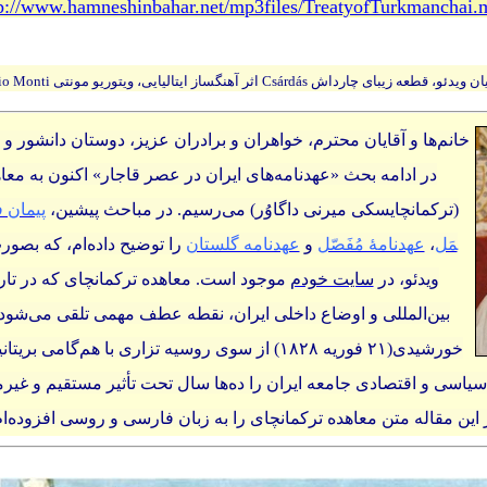
p://www.hamneshinbahar.net/mp3files/TreatyofTurkmanchai.
ای چارداش Csárdás اثر آهنگساز ایتالیایی، ویتوریو مونتی Vittorio Monti است.
خانم‌ها و آقایان محترم، خواهران و برادران عزیز، دوستان دانشور و
در ادامه بحث «عهدنامه‌های ایران در عصر قاجار» اکنون به مع
(ترکمانچایسکی میرنی داگاوُر) می‌رسیم. در مباحث پیشین،
پیمان ف
مَل
،
عهدنامهٔ مُفَصّل
و
عهدنامه گلستان
را توضیح داده‌ام، که بصور
ویدئو، در
سایت خودم
موجود است. معاهده ترکمانچای که در تاری
بین‌المللی و اوضاع داخلی ایران، نقطه عطف مهمی تلقی می‌شود
خورشیدی(
۲۱
فوریه
۱۸۲۸)
از سوی روسیه تزاری با هم‌گامی بریتانی
اسی و اقتصادی جامعه ایران را ده‌ها سال تحت تأثیر مستقیم و غیر
 این مقاله متن معاهده ترکمانچای را به زبان فارسی و روسی افزوده‌ام