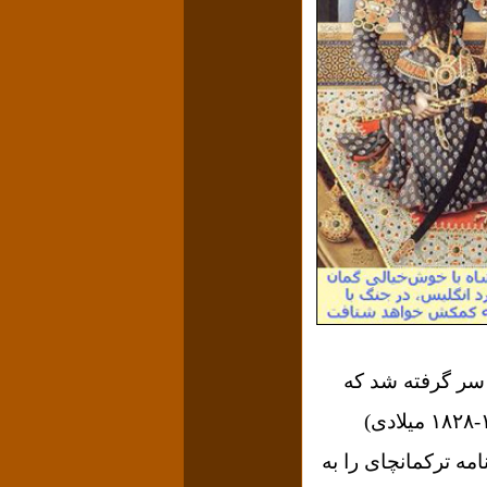
سر گرفته شد که
شکست ارتش ایران و عهدنامه ننگین گلستان را به دنبال داشت. در دُور بعد(۱۸۲۶-۱۸۲۸ میلادی)
ه ترکمانچای را به