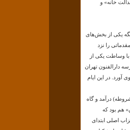
الت خانه» و
چهاردانگه یکی از بخش‌های
دماتی را نزد
ا وساطت یکی از
 وارد مدرسه دارالفنون تهران
آورد. در این ایام
وطه) درآمد و گاه
 هم بود که
احزاب اصلی ابتدای