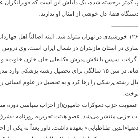
کمتر برجسته شده، یک دلیلش این است که «ویرانگران عد
ستگاه قضا، دل خوشی از امثال او ندارند.
ــــــــــــــ
علی اکبر داور سال ۱۲۶۴ خورشیدی در تهران متولد شد. البته اصالتاً اهل 
ری در استان مازندران در شمال ایران است. وی دروس مق
رفت. سپس با تلاش پدرش «کلبعلی خان خازن خلوت» و ب
نزدیکان مظفرالدین شاه، در سن ۱۵ سالگی برای تحصیل رشته پزشکی
ل رشته پزشکی را رها کرد و به تحصیل در علوم انسانی روی 
موخت.
ه عضویت حزب دموکرات عامیون(از احزاب سیاسی دوره مشر
ات حزبی منتشر می‌شد.
عضو هیئت تحریریه روزنامه «شرق»
ضیاءالدین طباطبایی» بعهده داشت.
داور بعداً به یکی از 