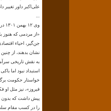
علی‌اکبر داور تغییر داد
...
وی ۱۲ بهمن ۱۳۰۱ در روزنامه «مرد آزاد»، نوشته بود:
«از مردمی که هنوز ب
جن‌گیر، احیاء اقتصاد
نشان بدهند، از چنین
به نقش تاریخی سرآمدا
استبداد نبود اما باکی
خواستار حکومت برگزی
فیروز»، نیز مثل او 
پیش داشت که بدون کمک
را در کسب مقام سلطن