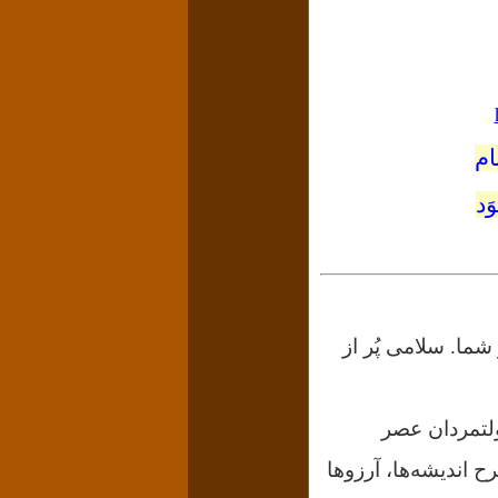
ام
َد
شما. سلامی پُر از
لتمردان عصر
ح اندیشه‌ها، آرزوها