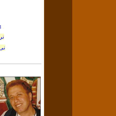
3
نر
نی 