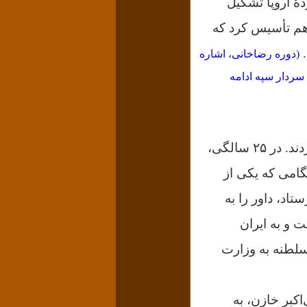
هٔ اروپا تشکیل
 هم تأسیس کرد که
.
(دوره رضاخانی، اشاره
ریاست‌الوزرایی سردار سپه ادامه
داور سال ۱۲۸۹ به استخدام وزارت عدلیه درآمد و اداره اجرای احکام را به او سپردند. در ۲۵ سالگی،
امی که یکی از
تاد، داور را به
 و به ایران
سلطنه به وزارت
اکبر خازن، به