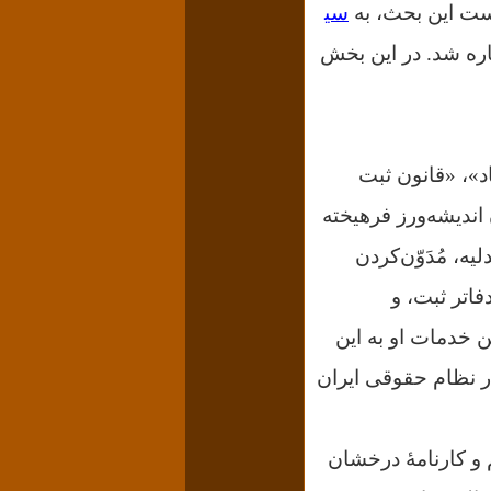
خست این بحث، به
سی
اره شد. در این بخش
د»، «قانون ثبت
اندیشه‌ورز فرهیخته
ه، مُدَوّن‌کردن
فاتر ثبت، و
ن خدمات او به این
در نظام حقوقی ایران
م و کارنامهٔ درخشان