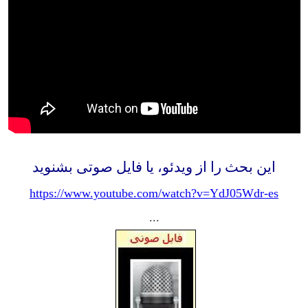
این بحث را از ویدئو، یا فایل صوتی بشنوید
https://www.youtube.com/watch?v=YdJ05Wdr-es
...