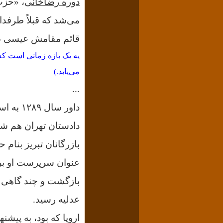
دوره رضاخانی
،
«حزب
می‌شد که قبلاً طرفدا
قائم مقامش عیسی صد
می‌یابد.)
...
دادستان تهران هم شد
بازرگانان تبریز بنام
عنوان سرپرست او برگ
بازگشت و چند گاهی و
عدلیه رسید.
اروپا که بود، به پیش