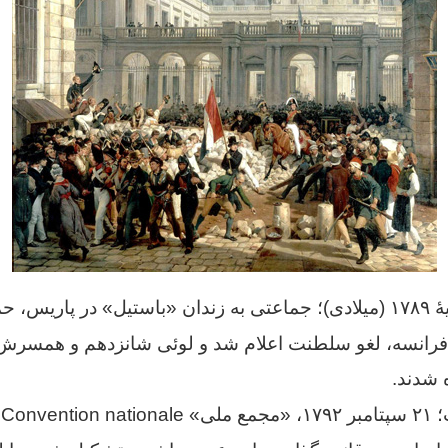
در چهاردهم ژوئیهٔ ۱۷۸۹ (میلادی)؛ جماعتی به زندان «باستیل» در پاریس،
ب فرانسه، لغو سلطنت اعلام شد و لوئی شانزدهم و همسرش 
 شدند.
ب