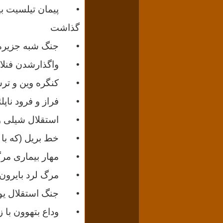
• پیمان تیلسیت بین ن
گذاشت
• جنگ شبه جزیره؛ و 
• واگذارشدن فنلاند
• کنگره وین و ترسی
• فراز و فرود ناپلئ
• استقلال شیلی و 
• خط بریل (که با تلا
• مهار بیماری مرگبا
• مرگ لرد بایرون؛
• جنگ استقلال یونا
• وداع بتهوون با ز