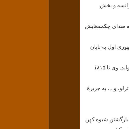
رانسه و بخش
 که صدای چکمه‌هایش
مهوری اول به پایان
ناپلئون بعداً خودش را امپراتور هم نامید و عملاً فاتحه جمهوری فرانسه را خواند. وی تا ۱۸۱۵
لو، و...، به جزیرهٔ
 بازگشتن شیوه کهن