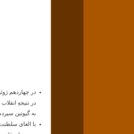
در نتیجهِ انقلا
به گیوتین سپرده