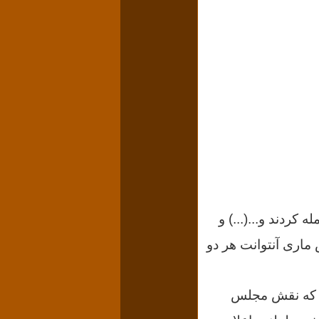
 حمله کردند و...(...) و
ماری آنتوانت هر دو
ا الغای سلطنت؛ ۲۱ سپتامبر ۱۷۹۲، «مجمع ملی» Convention nationale که نقش مجلس