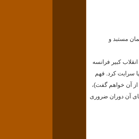
لیه حاکمان مستبد و
ه از انقلاب کبیر فرانسه
اپلئونی (۱۸۰۴-۱۸۱۵) به سراسر اروپا سرایت کرد. فهم
Revol نیز(که در قسمت بعد از آن خواهم گفت)،
های آن دوران ضروری