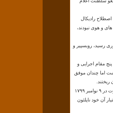
غو سلطنت اعلام
ه اصطلاح رادیکال
های و هوی نبودند،
کوری رسید، روبسپیر و
پنج مقام اجرایی و
۱۷۹۹ قدرت را در دست داشت اما چندان موفق
 ریختند.
دیرکتوار فرانسه(انجمن گردانندگان که ذکرش رفت)، با کودتای ناپلئون بناپارت در ۹ نوامبر ۱۷۹۹
ار آن خود ناپلئون