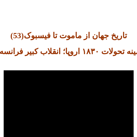
تاریخ جهان از ماموت تا فیسبوک(53)
۱۸ اروپا؛ انقلاب کبیر فرانسه است