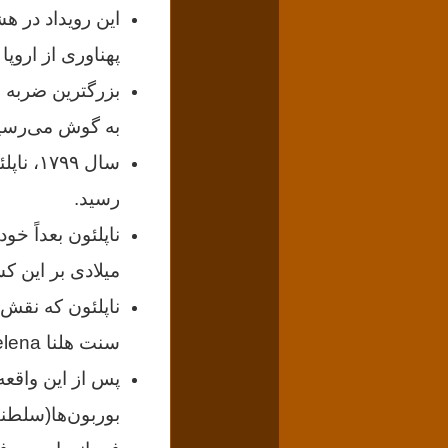
این رویداد در ه
پهناوری از اروپ
بزرگترین ضربه ا
به گوش می‌رسی
سال ۹۹
رسید.
میلادی بر این 
ناپلئون که نقش م
سنت هلنا saint helena که تحت کنترل انگلیس بود، تبعید شد.
پس از این واقعه
بوربون‌ها(سلطنت