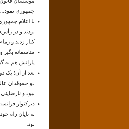
موسسان قانون ا
جمهوری نمود...
با اعلام جمهوری؛
بودند و در رأس‌
کنار زدند و زما
متاسفانه بگیر و 
یارانش هم به گی
بعد از آن؛ یک دو
نبود و نارضایتی 
به پایان راه خو
بود.