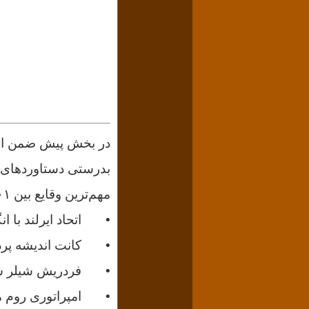
در بخش پیش ضمن اشاره
بدرستی دستاوردهای آن
مهم‌ترین وقایع بین ۱۸۰۱ تا ۱۸۳۰ توضیحاتی دادم. ازجمله:
• اتحاد ایرلند با ان
• کانت اندیشه پرداز
• فردریش شیلر شاعر 
• امپراتوری روم مق