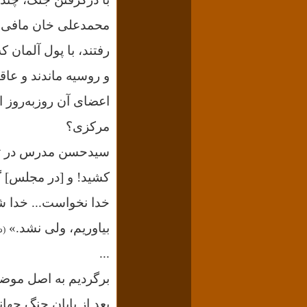
محمدعلی خان مافی
رفتند، با پول آلمان 
و روسیه ماندند و عاق
اعضای آن روزبه‌روز ا
مرکزی
؟
کشید! و [در مجلس] گف
خدا نخواست... خدا ش
بیاوریم، ولی نشد.»
(د
...
برگردیم به اصل موض
بعد از پايان جنگ جه