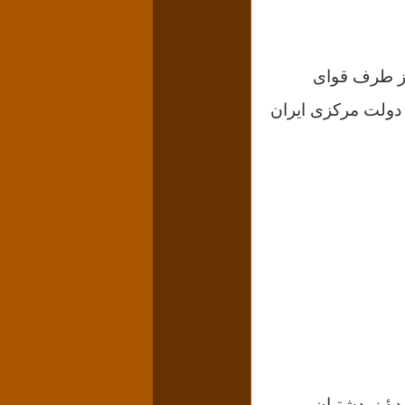
از طرف قوای
 دولت مرکزی ايران
هٔ زردشتیان،