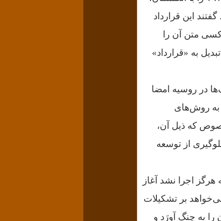
 گفتند
اين قرارداد
سی متن آن را
بدیل به «قرارداد»
ها در روسیه امضا
 به روش‌های
ین رابطه هم، بود. بخصوص که ذیل آن،
لوگیری از توسعه
هرگز اجرا نشد آغاز
‌خواهد بر تشکیلات
را به چنگ آورَد و