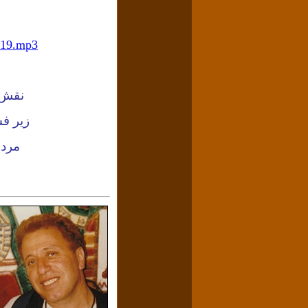
919.mp3
نقش ت
زیر ف
مرد 