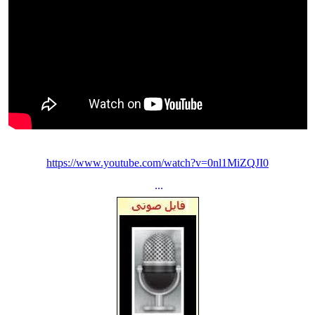
https://www.youtube.com/watch?v=0nl1MiZQJI0
...