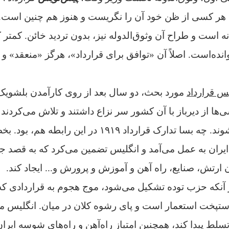
ن، هر کسی از ظن خود آن را نگریست و هنوز هم چنین است.
انه‌ است و طراح آن وثوق‌الدوله نيز، بدون تردید خائن.
کمتر ک
نده‌است. اصلاً آن «توافق برای قرارداد»، هرگز «منعقد» و ت
س قرارداد
مورد بحث، دو سال بعد از روی کارآمدن بلشویک‌
ی‌ها از دیرباز با آن کشور سر نزاع داشتند و تلاش می‌کردند
گوناگون سد راهش شوند. چه بسا تدارک قرارداد ۱۹۱۹ در ا
ایران به عمل می‌آمد و انگلیس تضمین می‌کرد که به قصد ج
 ارتش، صنایع، راه آهن و آموزش و پرورش و... ایجاد کند.
از آنکه حزب توده تشکیل می‌شود،
موج هجوم به قراردادی که 
دستپخت استعمار است و پای رشوه کلان در میان.
انگلیس می
لط پیدا کند، همچنین امتیاز راه‌آهن و راه‌های شوسه ایران 