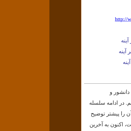
http:/
آینه
آینه
ینه
دانشور و
م. در ادامه سلسله
ایران در عصر قاجار»، که ۱۱ بخش آن را پیشتر توضیح
، اکنون به آخرین