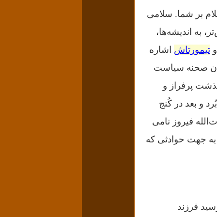
لام بر شما. سلامی
تر، به اندیشه‌ها،
تیمورتاش
اشاره
گران صحنه سیاست
گذشت پرفراز و
د و بعد در کُنج
‌الله فیروز نامی
به جهت حوادثی که
۱۳۱ در سمنان به قتل رسید فرزند