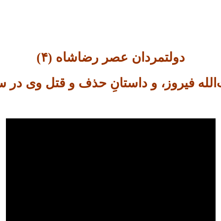
دولتمردان عصر رضاشاه (۴)
لله فیروز، و داستانِ حذف و قتل وی در 