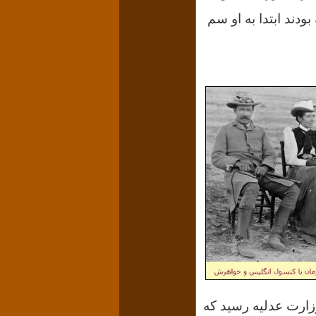
دند ابتدا به او سم
زارت عدلیه رسید که