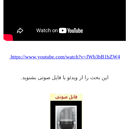
https://www.youtube.com/watch?v=JWb3bB1bZW4
این بحث را از ویدئو یا فایل صوتی بشنوید.